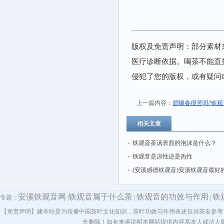
版权及免责声明：部分素材
医疗诊断依据。喝茶不能直
侵犯了您的版权，或有疑问
上一篇内容：
碧螺春很苦吗?铁
相关文章
铁观音茶汤表面的泡沫是什么？
铁观音是凉性还是热性
(安溪感德铁观音)安溪铁观音最好
哪里
安溪铁观音网
铁观音属于什么茶
铁观音的功效与作用
铁
专题：
|
|
|
【免责声明】建本站是为传播中国茶叶文化知识，茶叶功效与作用表述仅供茶友参考
长删除！如有来函说明本网站提供内容系本人或法人