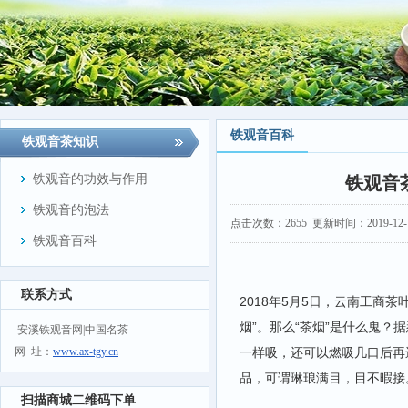
铁观音百科
铁观音茶知识
铁观音的功效与作用
铁观音
铁观音的泡法
点击次数：
2655
更新时间：2019-12-19
铁观音百科
联系方式
2018年5月5日，云南工商
烟”。那么“茶烟”是什么鬼
安溪铁观音网|中国名茶
网 址：
www.ax-tgy.cn
一样吸，还可以燃吸几口后再
品，可谓琳琅满目，目不暇接
扫描商城二维码下单