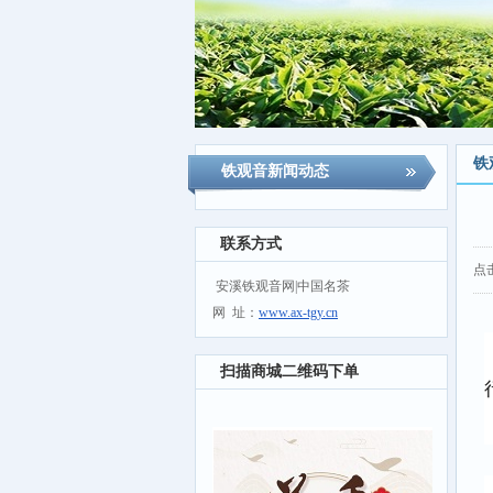
铁
铁观音新闻动态
联系方式
点
安溪铁观音网|中国名茶
网 址：
www.ax-tgy.cn
扫描商城二维码下单