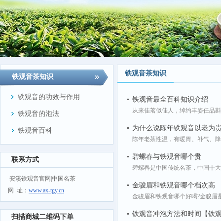
铁观音茶知识
铁观音茶知识
铁观音的功效与作用
铁观音最全百科知识介绍
从来佳茗似佳人，绰约丰姿任品斟。
铁观音的泡法
为什么说陈年铁观音以老为
铁观音百科
陈年老茶性温，有暖胃、补气、降
碧螺春与铁观音哪个贵
联系方式
碧螺春是中国传统名茶，中国十大名
安溪铁观音官网|中国名茶
金骏眉和铁观音哪个档次高
网 址：
www.ax-tgy.cn
金骏眉和铁观音哪个好喝?金骏眉是
铁观音冲泡方法和时间【铁
扫描商城二维码下单